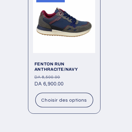
l
e
c
t
FENTON RUN
i
ANTHRACITE/NAVY
Prix
Prix
DA 8,500.00
o
habituel
DA 6,900.00
promotionnel
n
Choisir des options
: