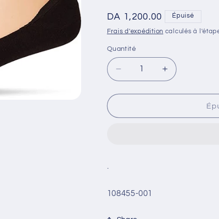
Prix
DA 1,200.00
Épuisé
habituel
Frais d'expédition
calculés à l'étap
Quantité
Quantité
Réduire
Augmenter
la
la
quantité
quantité
de
de
Ép
3PK
3PK
MENS
MENS
NON
NON
TERRY
TERRY
LINER
LINER
.
BLACK
BLACK
SKU:
108455-001