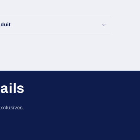
oduit
ails
xclusives.