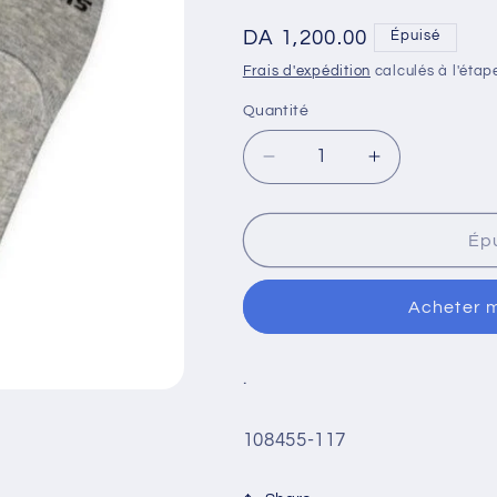
Prix
DA 1,200.00
Épuisé
habituel
Frais d'expédition
calculés à l'étap
Quantité
Quantité
Réduire
Augmenter
la
la
quantité
quantité
de
de
Ép
3PK
3PK
MENS
MENS
Acheter 
NON
NON
TERRY
TERRY
LINER
LINER
.
WHITE
WHITE
/
/
GREY
GREY
SKU:
108455-117