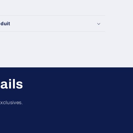
oduit
ails
xclusives.