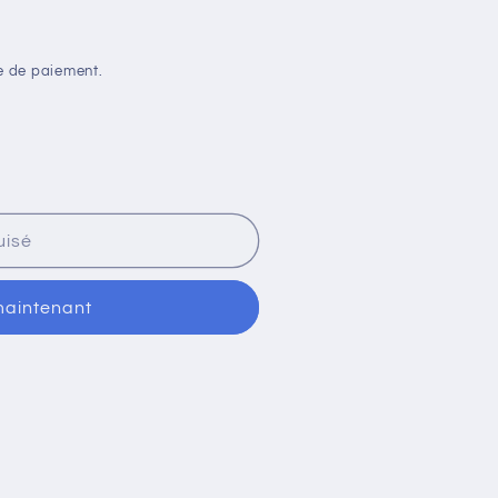
e de paiement.
uisé
maintenant