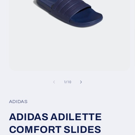
Ouvrir
le
média
de
1
/
10
1
dans
une
fenêtre
ADIDAS
modale
ADIDAS ADILETTE
COMFORT SLIDES