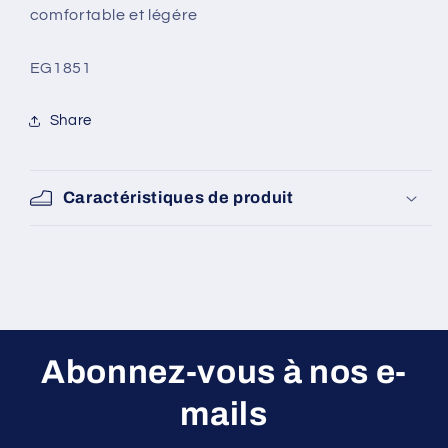
[EG1851]
[EG1851]
comfortable et légére
SKU:
EG1851
Share
Caractéristiques de produit
Abonnez-vous à nos e-
mails