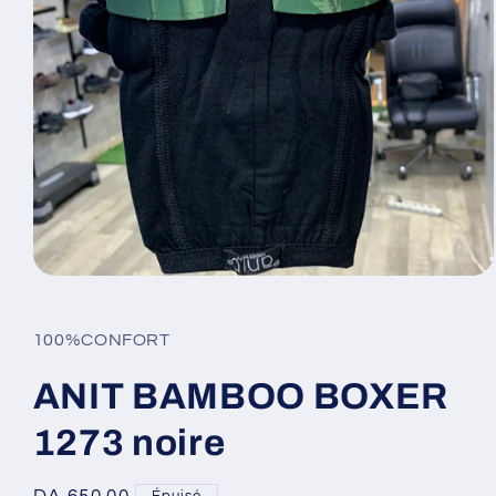
Ouvrir
le
média
1
100%CONFORT
dans
une
fenêtre
ANIT BAMBOO BOXER
modale
1273 noire