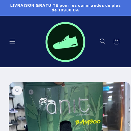
et
LIVRAISON GRATUITE pour les commandes de plus
passer
de 19900 DA
au
contenu
Panier
Passer aux
informations
produits