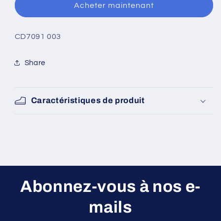
Acheter maintenant
Strada
Strada
[CD7091
[CD7091
003]
003]
SKU:
CD7091 003
Share
Caractéristiques de produit
Abonnez-vous à nos e-
mails