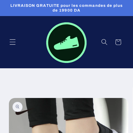
et
LIVRAISON GRATUITE pour les commandes de plus
passer
de 19900 DA
au
contenu
Panier
Passer aux
informations
produits