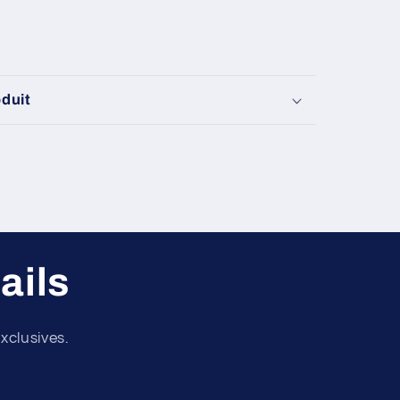
oduit
ails
xclusives.