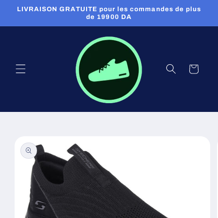
et
LIVRAISON GRATUITE pour les commandes de plus
passer
de 19900 DA
au
contenu
Panier
Passer aux
informations
produits