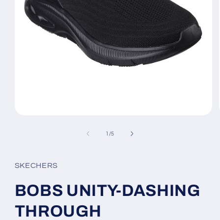
Ouvrir
le
média
de
1
/
5
1
dans
une
fenêtre
SKECHERS
modale
BOBS UNITY-DASHING
THROUGH