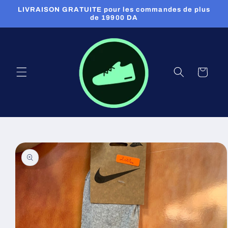
et
LIVRAISON GRATUITE pour les commandes de plus
passer
de 19900 DA
au
contenu
Panier
Passer aux
informations
produits