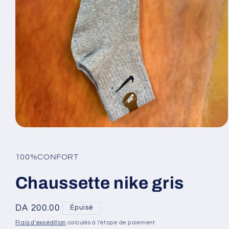
Ouvrir
le
média
1
100%CONFORT
dans
une
fenêtre
Chaussette nike gris
modale
Prix
DA 200.00
Épuisé
habituel
Frais d'expédition
calculés à l'étape de paiement.