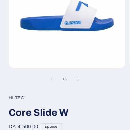
Ouvrir
le
média
de
1
/
2
1
dans
une
fenêtre
HI-TEC
modale
Core Slide W
Prix
DA 4,500.00
Épuisé