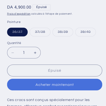
Prix
DA 4,900.00
Épuisé
habituel
Frais d'expédition
calculés à l'étape de paiement.
Pointure
Variante
Variante
Variante
Variante
36/37
37/38
38/39
39/40
épuisée
épuisée
épuisée
épuisée
ou
ou
ou
ou
indisponible
indisponible
indisponible
indispon
Quantité
Quantité
Réduire
Augmenter
la
la
quantité
quantité
de
de
Épuisé
CROCS
CROCS
crocband
crocband
Acheter maintenant
relaxed
relaxed
fit
fit
rose
rose
Ces crocs sont conçus spécialement pour les