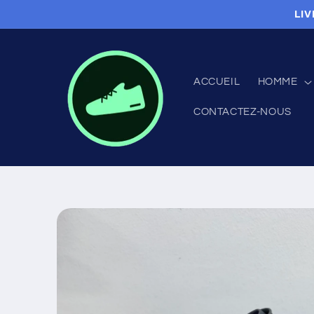
et
LIV
passer
au
contenu
ACCUEIL
HOMME
CONTACTEZ-NOUS
Passer aux
informations
produits