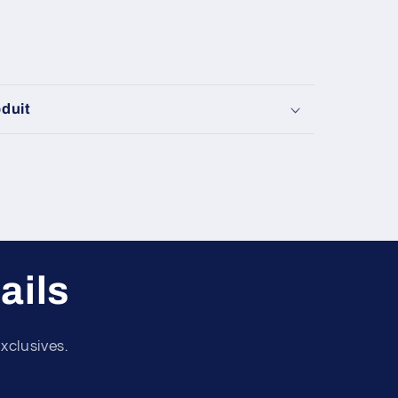
oduit
ails
xclusives.