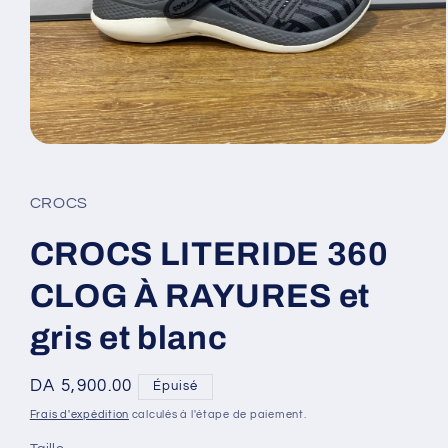
Ouvrir
le
média
1
CROCS
dans
une
fenêtre
CROCS LITERIDE 360
modale
CLOG À RAYURES et
gris et blanc
Prix
DA 5,900.00
Épuisé
habituel
Frais d'expédition
calculés à l'étape de paiement.