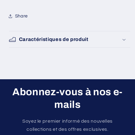
et
et
blanc
blanc
SKU:
Share
Caractéristiques de produit
Abonnez-vous à nos e-
mails
Soyez le premier informé des nouvelles
collections et des offres exclusives.