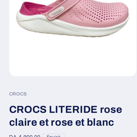
Ouvrir
le
média
1
CROCS
dans
une
fenêtre
CROCS LITERIDE rose
modale
claire et rose et blanc