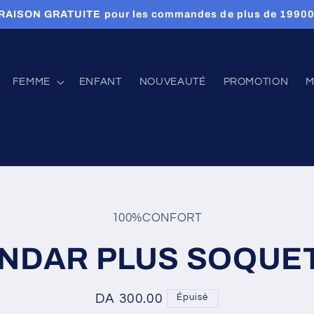
RAISON GRATUITE pour les commandes de plus de 1990
FEMME
ENFANT
NOUVEAUTÉ
PROMOTION
M
 aux
100%CONFORT
tions
s
NDAR PLUS SOQUE
Prix
DA 300.00
Épuisé