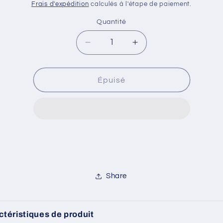
habituel
Frais d'expédition
calculés à l'étape de paiement.
Quantité
Quantité
Réduire
Augmenter
la
la
quantité
quantité
de
de
Épuisé
DUNDAR
DUNDAR
PLUS
PLUS
SOQUETTE
SOQUETTE
Share
ctéristiques de produit