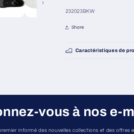
PHAIRME
PHAIRME
[232023BKW]
[232023BKW
SKU:
232023BKW
Share
Caractéristiques de pr
nnez-vous à nos e-m
premier informé des nouvelles collections et des offres e