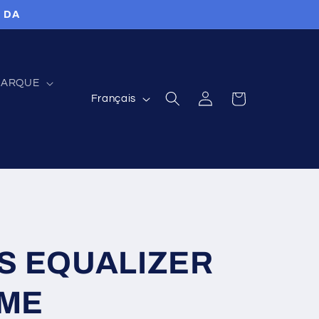
0 DA
ARQUE
L
Connexion
Panier
Français
a
n
g
u
e
S EQUALIZER
RME