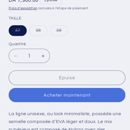
Prix
DA 7,900.00
Épuisé
habituel
Frais d'expédition
calculés à l'étape de paiement.
TAILLE
Variante
Variante
Variante
37
38
39
épuisée
épuisée
épuisée
ou
ou
ou
indisponible
indisponible
indisponible
Quantité
Quantité
Réduire
Augmenter
la
la
quantité
quantité
de
de
Épuisé
FIT
FIT
ENERGY
ENERGY
Acheter maintenant
MARINHO/CHICLETE
MARINHO/CHICLETE
La ligne unisexe, au look minimaliste, possède une
semelle composée d'EVA léger et doux. Le mix
supérieur est composé de Nylons avec des