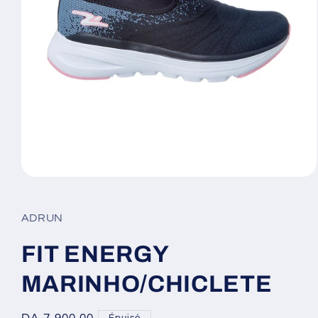
Ouvrir
le
média
1
ADRUN
dans
une
fenêtre
FIT ENERGY
modale
MARINHO/CHICLETE