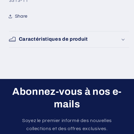
SKU:
3313-11
Share
Caractéristiques de produit
Abonnez-vous à nos e-
mails
Soyez le premier informé des nouvelles
collections et des offres exclusives.