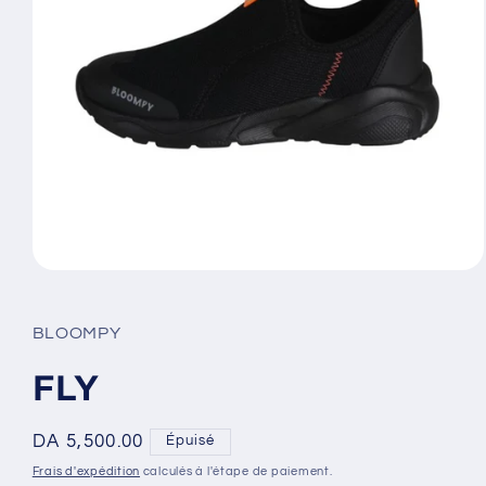
Ouvrir
le
média
1
BLOOMPY
dans
une
fenêtre
FLY
modale
Prix
DA 5,500.00
Épuisé
habituel
Frais d'expédition
calculés à l'étape de paiement.