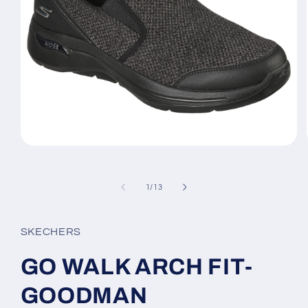
Ouvrir
le
média
1
de
1
/
13
dans
une
fenêtre
modale
SKECHERS
GO WALK ARCH FIT-
GOODMAN