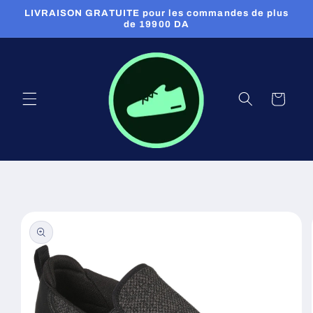
et
LIVRAISON GRATUITE pour les commandes de plus
passer
de 19900 DA
au
contenu
Panier
Passer aux
informations
produits