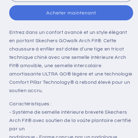
GO
GO
WALK
WALK
Acheter maintenant
ARCH
ARCH
FIT-
FIT-
GOODMAN
GOODMAN
Entrez dans un confort avancé et un style élégant
en portant Skechers GOwalk Arch Fit®. Cette
chaussure à enfiler est dotée d'une tige en tricot
technique chiné avec une semelle intérieure Arch
Fit® amovible, une semelle intercalaire
amortissante ULTRA GO® légère et une technologie
Comfort Pillar Technology® à rebond élevé pour un
soutien accru.
Caractéristiques :
- Système de semelle intérieure breveté Skechers
Arch Fit® avec soutien de la voûte plantaire certifié
par un
podologue - Forme conçue par un podologue