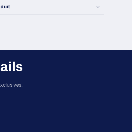
oduit
ails
xclusives.