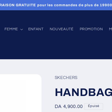
RAISON GRATUITE pour les commandes de plus de 1990
FEMME
ENFANT
NOUVEAUTÉ
PROMOTION
M
SKECHERS
HANDBA
Prix
DA 4,900.00
Épuisé