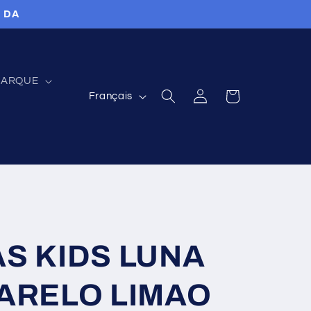
0 DA
ARQUE
L
Connexion
Panier
Français
a
n
g
u
e
S KIDS LUNA
ARELO LIMAO