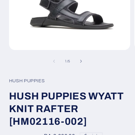
Ouvrir
le
média
de
1
/
5
1
dans
une
fenêtre
HUSH PUPPIES
modale
HUSH PUPPIES WYATT
KNIT RAFTER
[HM02116-002]