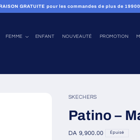
RAISON GRATUITE pour les commandes de plus de 1990
FEMME
ENFANT
NOUVEAUTÉ
PROMOTION
M
SKECHERS
Patino – M
Prix
DA 9,900.00
Épuisé