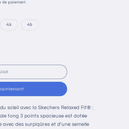
e de paiement.
ante
Variante
Variante
43
45
isée
épuisée
épuisée
ou
ou
sponible
indisponible
indisponible
uisé
maintenant
 du soleil avec la Skechers Relaxed Fit® :
ale tong 3 points spacieuse est dotée
se avec des surpiqûres et d’une semelle