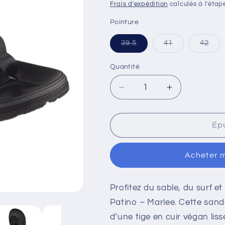
habituel
Frais d'expédition
calculés à l'étap
Pointure
Variante
Variante
Vari
39.5
41
42
épuisée
épuisée
épu
ou
ou
ou
indisponible
indisponible
indi
Quantité
Quantité
Réduire
Augmenter
la
la
quantité
quantité
de
de
Ép
Patino
Patino
–
–
Acheter 
Marlee
Marlee
Profitez du sable, du surf et
Patino – Marlee. Cette sand
d’une tige en cuir végan lis