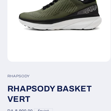
Ouvrir
le
média
1
RHAPSODY
dans
une
fenêtre
RHAPSODY BASKET
modale
VERT