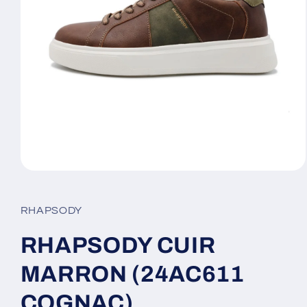
Ouvrir
le
média
1
RHAPSODY
dans
une
fenêtre
RHAPSODY CUIR
modale
MARRON (24AC611
COGNAC)