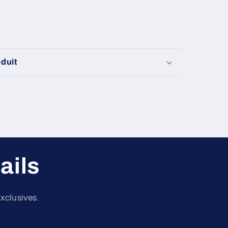
oduit
ails
xclusives.