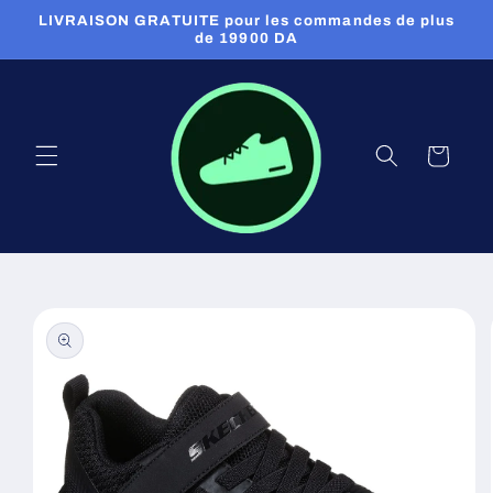
et
LIVRAISON GRATUITE pour les commandes de plus
passer
de 19900 DA
au
contenu
Panier
Passer aux
informations
produits