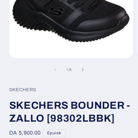
Ouvrir
le
média
de
1
/
5
1
dans
une
fenêtre
SKECHERS
modale
SKECHERS BOUNDER -
ZALLO [98302LBBK]
Prix
DA 5,900.00
Épuisé