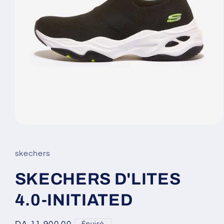
Ouvrir
le
média
1
skechers
dans
une
fenêtre
SKECHERS D'LITES
modale
4.0-INITIATED