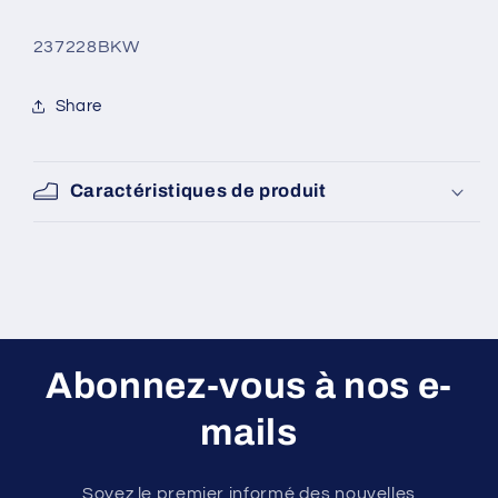
SKU:
237228BKW
Share
Caractéristiques de produit
Abonnez-vous à nos e-
mails
Soyez le premier informé des nouvelles