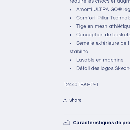
réduire les chocs et augm
Amorti ULTRA GO® lége
Comfort Pillar Techno
Tige en mesh athlétiqu
Conception de baskets
Semelle extérieure de 
stabilité
Lavable en machine
Détail des logos Skech
SKU:
124401BKHP-1
Share
Caractéristiques de pr