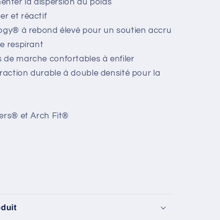
enter la dispersion du poids
r et réactif
logy® à rebond élevé pour un soutien accru
e respirant
 de marche confortables à enfiler
traction durable à double densité pour la
ers® et Arch Fit®
oduit