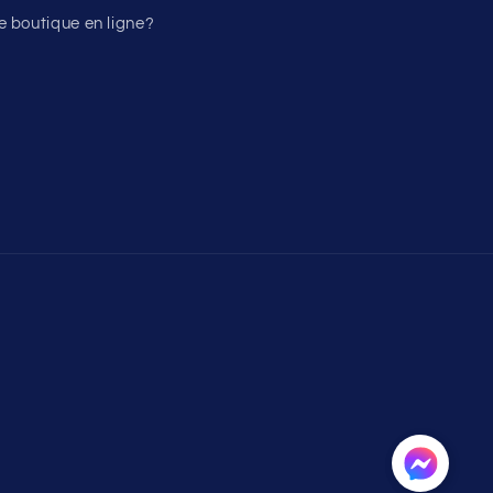
 boutique en ligne?
Moyens
de
paiement