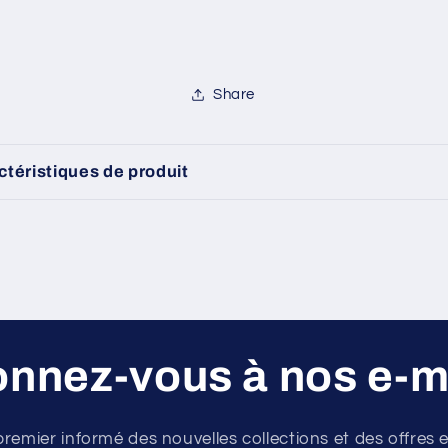
[12841lav]
[12841lav]
Share
ctéristiques de produit
nnez-vous à nos e-m
premier informé des nouvelles collections et des offres e