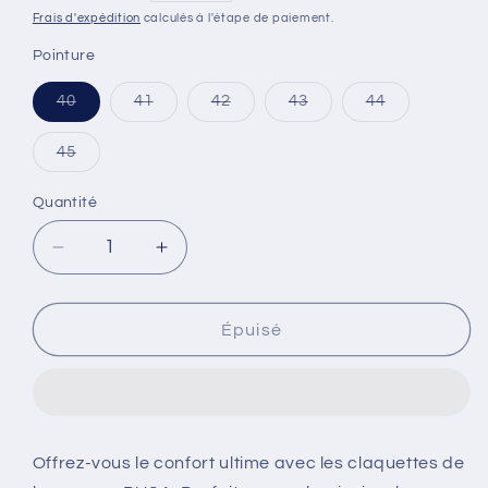
habituel
Frais d'expédition
calculés à l'étape de paiement.
Pointure
Variante
Variante
Variante
Variante
Variante
40
41
42
43
44
épuisée
épuisée
épuisée
épuisée
épuisée
ou
ou
ou
ou
ou
indisponible
indisponible
indisponible
indisponible
indisponible
Variante
45
épuisée
ou
indisponible
Quantité
Quantité
Réduire
Augmenter
la
la
quantité
quantité
de
de
Épuisé
SLASH
SLASH
BLACK
BLACK
Offrez-vous le confort ultime avec les claquettes de