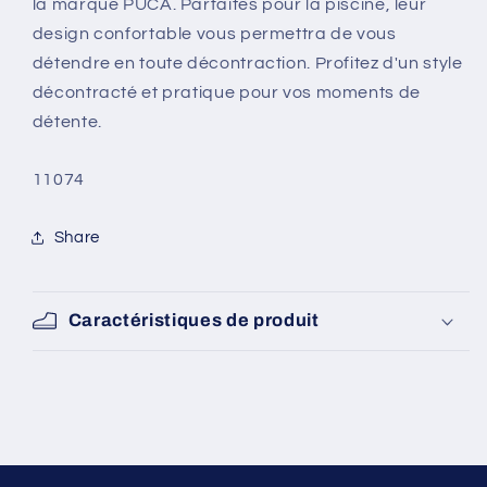
la marque PUCA. Parfaites pour la piscine, leur
design confortable vous permettra de vous
détendre en toute décontraction. Profitez d'un style
décontracté et pratique pour vos moments de
détente.
SKU:
11074
Share
Caractéristiques de produit