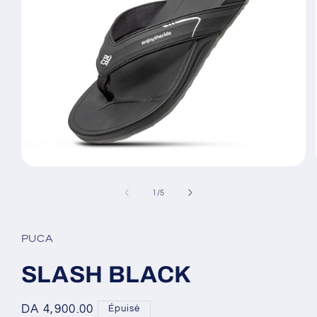
Ouvrir
le
média
de
1
/
5
1
dans
une
fenêtre
PUCA
modale
SLASH BLACK
Prix
DA 4,900.00
Épuisé