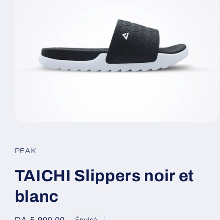
Ouvrir
le
média
1
PEAK
dans
une
fenêtre
TAICHI Slippers noir et
modale
blanc