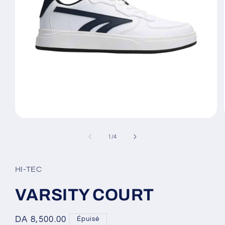
Ouvrir
le
média
de
1
/
4
1
dans
une
fenêtre
HI-TEC
modale
VARSITY COURT
Prix
DA 8,500.00
Épuisé