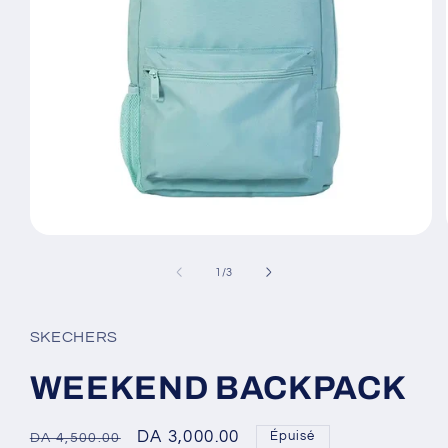
Ouvrir
le
média
de
1
/
3
1
dans
une
fenêtre
SKECHERS
modale
WEEKEND BACKPACK
Prix
Prix
DA 3,000.00
Épuisé
DA 4,500.00