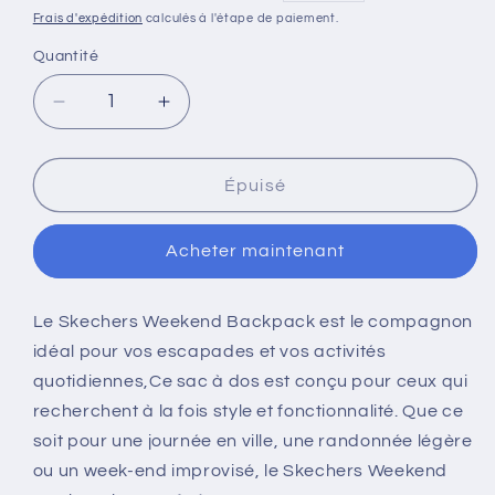
habituel
promotionnel
Frais d'expédition
calculés à l'étape de paiement.
Quantité
Quantité
Réduire
Augmenter
la
la
quantité
quantité
de
de
Épuisé
WEEKEND
WEEKEND
BACKPACK
BACKPACK
Acheter maintenant
Le Skechers Weekend Backpack est le compagnon
idéal pour vos escapades et vos activités
quotidiennes,Ce sac à dos est conçu pour ceux qui
recherchent à la fois style et fonctionnalité. Que ce
soit pour une journée en ville, une randonnée légère
ou un week-end improvisé, le Skechers Weekend