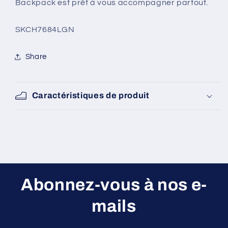
Backpack est prêt à vous accompagner partout.
SKU:
SKCH7684LGN
Share
Caractéristiques de produit
Abonnez-vous à nos e-
mails